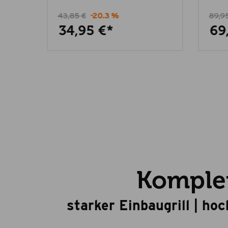
43,85 €
-20.3 %
89,9
34,95 €*
69
Komplet
starker Einbaugrill | ho