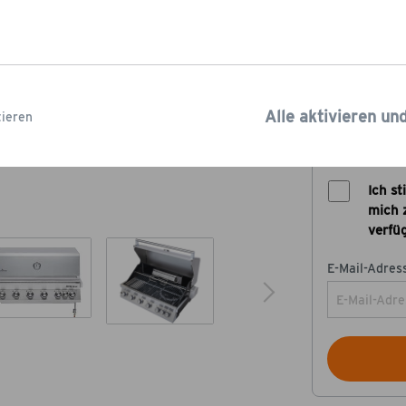
2.29
Kostenloser Ve
Zurzeit leider 
Alle aktivieren un
ieren
Benachric
Ich s
mich 
verfüg
E-Mail-Adress