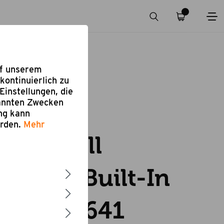
uf unserem
kontinuierlich zu
Einstellungen, die
nannten Zwecken
ung kann
eiben
erden.
Mehr
oor Grill
e inkl. Built-In
l Merlin 641