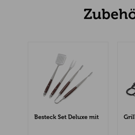
Zubehö
Besteck Set Deluxe mit
Gri
Holzgriff
und