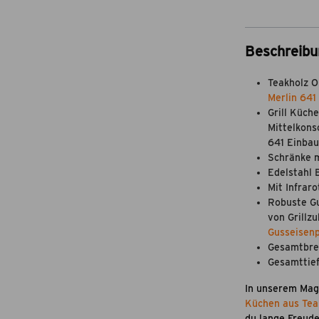
Beschreibu
Teakholz O
Merlin 641
Grill Küch
Mittelkons
641 Einbau
Schränke m
Edelstahl 
Mit Infrar
Robuste Gu
von Grillz
Gusseisenp
Gesamtbre
Gesamttie
In unserem Mag
Küchen aus Tea
du lange Freude