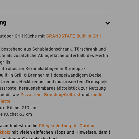
ng
utdoor Grill Küche mit
GRANDSTATE Built-In Grill
e bestehend aus Schubladenschrank, Türschrank und
ole als zusätzliche Ablagefläche unterhalb des Merlin
grills
it robusten Keramikablagen in Steinoptik
Built-In Grill 6 Brenner mit doppelwandigem Deckel
otbrenner, Heckbrenner und motorisiertem Drehspieß
ssroste, herausnehmbares Mittelstück zur Nutzung
ubehör wie
Pizzastein
,
Branding-Grillrost
und
runde
latte
ite Küche: 210 cm
fe Küche: 63 cm
azin findest du die
Pflegeanleitung für Outdoor
kholz
mit vielen einfachen Tipps und Hinweisen, damit
 an deiner Gartenküche hast.