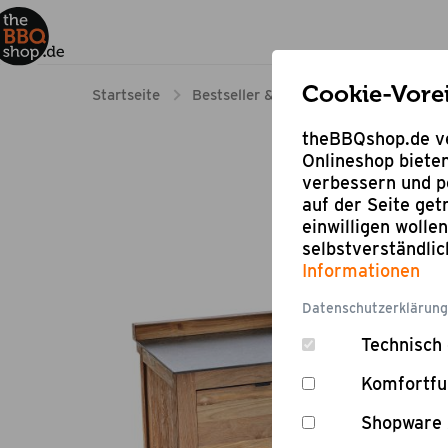
Cookie-Vore
Startseite
Bestseller & Angebote
Bestseller
theBBQshop.de ve
Onlineshop bieten
verbessern und pe
auf der Seite ge
einwilligen wolle
selbstverständli
Informationen
Datenschutzerklärung
Technisch 
Komfortfu
Shopware 