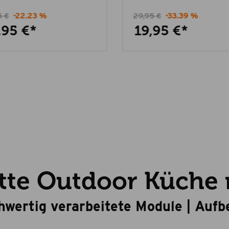
5 €
-22.23 %
29,95 €
-33.39 %
,95 €*
19,95 €*
te Outdoor Küche m
chwertig verarbeitete Module | Au