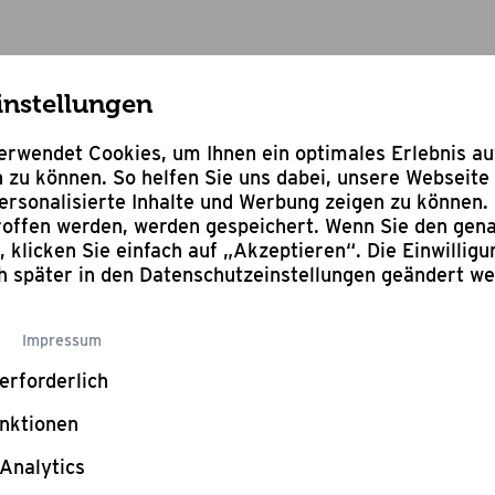
instellungen
Outdoor Grill Küche inkl. Built-In Grill Merlin 641
rwendet Cookies, um Ihnen ein optimales Erlebnis a
 zu können. So helfen Sie uns dabei, unsere Webseite 
rsonalisierte Inhalte und Werbung zeigen zu können. 
troffen werden, werden gespeichert. Wenn Sie den ge
n, klicken Sie einfach auf „Akzeptieren“. Die Einwillig
Bewertung schr
ch später in den Datenschutzeinstellungen geändert w
Outd
Impressum
Küch
erforderlich
nktionen
Gril
Analytics