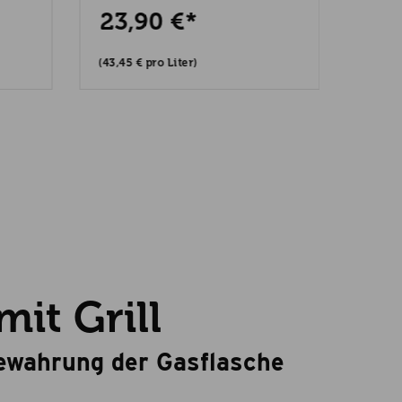
23,90 €*
49,90
39
(43,45 € pro Liter)
it Grill
fbewahrung der Gasflasche