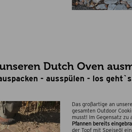
unseren Dutch Oven aus
auspacken - ausspülen - los geht`s
Das großartige an unse
gesamten Outdoor Cookin
musst! Im Gegensatz zu 
Pfannen bereits eingebra
der Topf mit Speiseöl ei