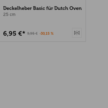
Deckelheber Basic für Dutch Oven
25 cm
6,95 €*
9,95 €
-30,15 %