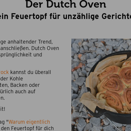
Der Dutch Oven
ein Feuertopf für unzählige Gericht
nge anhaltender Trend,
 anschließen. Dutch Oven
prünglichkeit und
Rock
kannst du überall
oder Kohle
aten, Backen oder
ürlich auch auf
en.
it!
ag "
Warum eigentlich
 den Feuertopf für dich