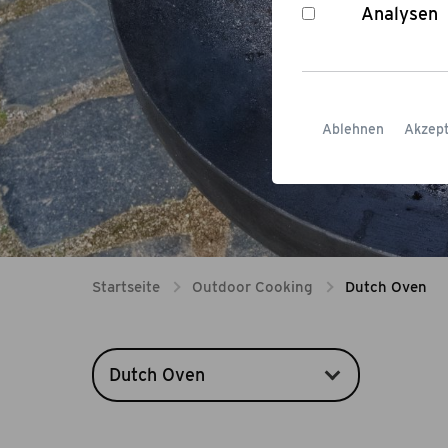
vielseitig
Analysen
Ablehnen
Akzept
Startseite
Outdoor Cooking
Dutch Oven
Dutch Oven