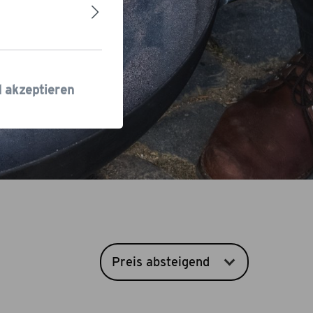
m Feuertopf
d akzeptieren
Preis absteigend