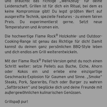
und brauchst das richtige „Werkzeug“ für deine
Leidenschaft. Grillen ist für dich ein Ritual, bei dem es
keine Kompromisse gibt! Du legst größten Wert auf
ausgereifte Technik, spezielle Features - zu einem fairen
Preis. Du experimentierst gerne. Setzt neue
Temperaturen und Aromen ein.
®
Die hochwertige Flame Rock
Holzkohle- und Outdoor-
Cooking-Range ist genau das Richtige für dich! Damit
kannst du deinen ganz persönlichen BBQ-Style leben
und dich endlos am Grill weiterentwickeln.
®
Mit der Flame Rock
Pellet-Version gehst du noch einen
Schritt weiter: setze Pellets aus Buche, Eiche, Ahorn
oder Kokos ein und erlebe eine einzigartige
Geschmacks-Explosion für Gaumen und Sinne. „Smoke“
Steaks, Pork, Spareribs, Fisch oder Burger zu wahren
„Saftbrocken“ und beglücke dich und deine Freunde mit
außergewöhnlichen kulinarischen Genüssen.
Grillspaß pur!