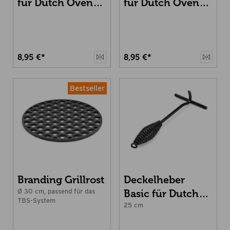
für Dutch Oven
für Dutch Oven
4.5
6.0, 9.0 und 12.0
8,95 €*
8,95 €*
Bestseller
Branding Grillrost
Deckelheber
Ø 30 cm, passend für das
Basic für Dutch
TBS-System
Oven
25 cm