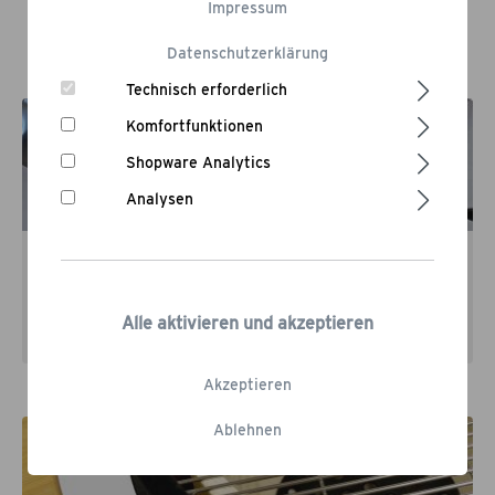
Impressum
Gasgrills, Kamado Grills und
Elektrogrills
Datenschutzerklärung
Technisch erforderlich
Komfortfunktionen
Shopware Analytics
Analysen
Gasgrill
Alle aktivieren und akzeptieren
Akzeptieren
Ablehnen