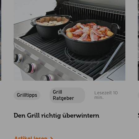
Grill
Lesezeit 10
Grilltipps
.
min.
Ratgeber
Den Grill richtig überwintern
Artikel lesen