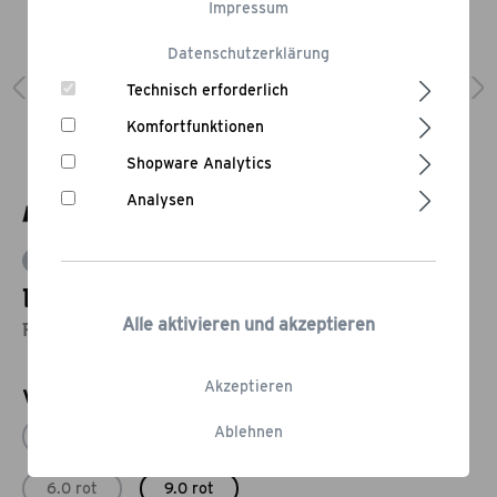
Impressum
Datenschutzerklärung
Technisch erforderlich
Komfortfunktionen
Shopware Analytics
Analysen
Bewertung schreiben
Dutch Oven 9.0, rot emailliert
Alle aktivieren und akzeptieren
Feuertopf mit 7,85 Liter Fassungsvermögen
Akzeptieren
Varianten
Ablehnen
4.5
6.0
9.0
12.0
6.0 rot
9.0 rot