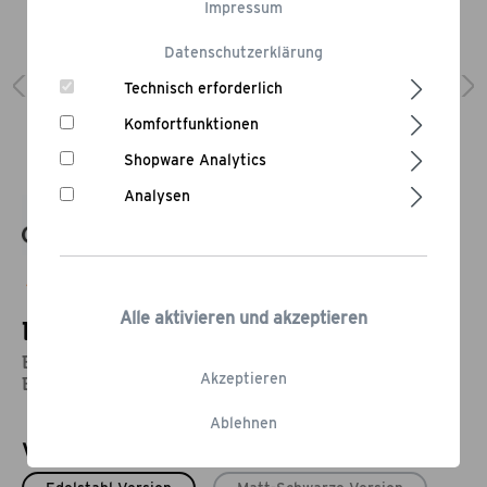
Impressum
Datenschutzerklärung
Technisch erforderlich
Komfortfunktionen
Shopware Analytics
Analysen
Bewertung schreiben
Alle aktivieren und akzeptieren
Built-In Gasgrill Merlin 641
Einbaugrill mit 6 Brennern, 1 Infrarot-Brenner, 1
Akzeptieren
Backburner und Spieß
Ablehnen
Varianten