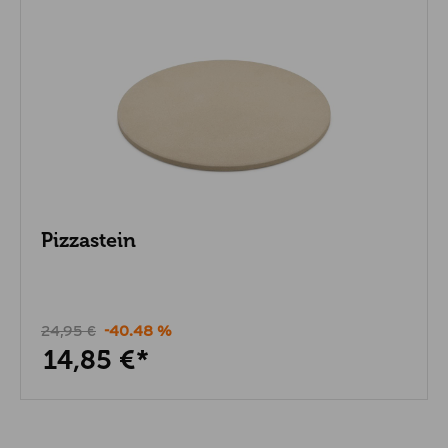
Maße mit geöffnetem Deckel (cm)
65 x 93 x 82
Artikelgewicht netto kg
48
Pizzastein
24,95 €
-40.48 %
14,85 €*