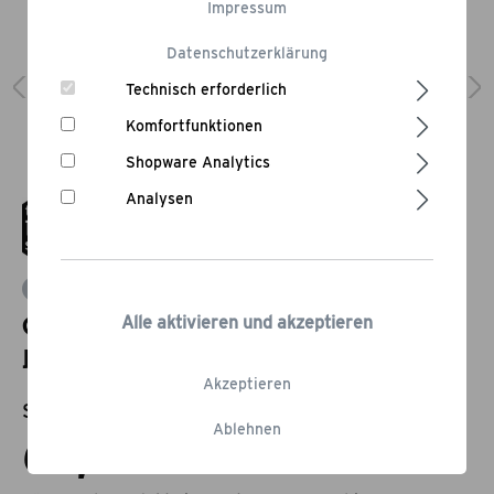
Impressum
Datenschutzerklärung
Technisch erforderlich
Komfortfunktionen
Shopware Analytics
Analysen
Bewertung schreiben
Grillspieß mit Motor und
Alle aktivieren und akzeptieren
Netzanschluss
Akzeptieren
Statt:
89,95 €
-22,23%
Ablehnen
69,95 €*