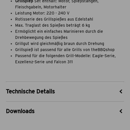
Grillspieß
Set enthält: Motor, Spießstangen,
Fleischgabeln, Motorhalter
Leistung Motor: 220 - 240 V
Rotisserie des Grillspießes aus Edelstahl
Max. Traglast des Spießes beträgt 6 kg
Ermöglicht ein einfaches Marinieren durch die
Drehbewegung des Spießes
Grillgut wird gleichmäßig braun durch Drehung
Grillspieß ist passend für alle Grills von theBBQshop
Passend für die folgenden Grill-Modelle: Eagle-Serie,
Exzellenz-Serie und Falcon 311
Technische Details
Artikel-Nr.
53120001
Downloads
Marke
theBBQshop
theBBQshop-Grillspieß-mit-Motor-und-
Download