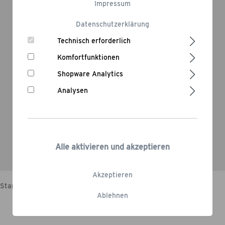
Produkte
Impressum
Du hast Fragen zu unseren Produkten?
Datenschutzerklärung
Technisch erforderlich
Komfortfunktionen
Shopware Analytics
Service
Analysen
Du hast Fragen zu unseren Leistungen?
Alle aktivieren und akzeptieren
Akzeptieren
Startseite
Service
FAQ
Ablehnen