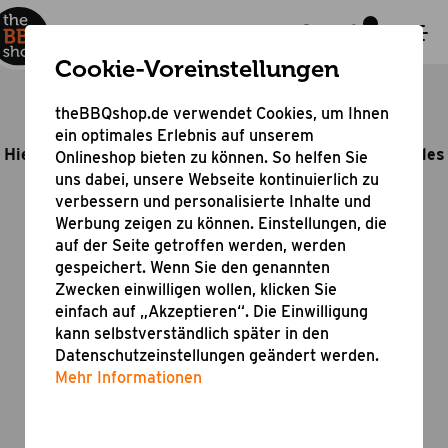
Cookie-Voreinstellungen
theBBQshop.de verwendet Cookies, um Ihnen
FAQ für Grillfans
ein optimales Erlebnis auf unserem
Hier erhältst du Antworten zu unseren Grillgeräten, alles
Onlineshop bieten zu können. So helfen Sie
rund um den Shop und unserem Service
uns dabei, unsere Webseite kontinuierlich zu
verbessern und personalisierte Inhalte und
Werbung zeigen zu können. Einstellungen, die
auf der Seite getroffen werden, werden
Webshop
gespeichert. Wenn Sie den genannten
Du hast Fragen zu Bestellung, Versand,
Zwecken einwilligen wollen, klicken Sie
Bezahlung usw.?
einfach auf „Akzeptieren“. Die Einwilligung
kann selbstverständlich später in den
Datenschutzeinstellungen geändert werden.
Mehr Informationen