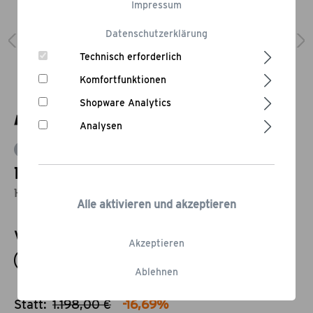
Impressum
Datenschutzerklärung
Technisch erforderlich
Komfortfunktionen
Shopware Analytics
Analysen
Bewertung schreiben
Kamado 24 B Pro
Holzkohle Keramikgrill 24", schwarz
Alle aktivieren und akzeptieren
Varianten
Akzeptieren
24 B Pro
22 G Pro
Ablehnen
Statt:
1.198,00 €
-16,69%