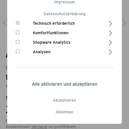
Impressum
Datenschutzerklärung
Technisch erforderlich
Komfortfunktionen
Shopware Analytics
Analysen
Bewertung schreiben
Lavastein
Alle aktivieren und akzeptieren
ø 38 cm
Statt:
48,95 €
-18,39%
Akzeptieren
39,95 €*
Ablehnen
Füge noch Produkte im Wert von 79,00 € hinzu, um vom
kostenlosen
Versand
zu profitieren.