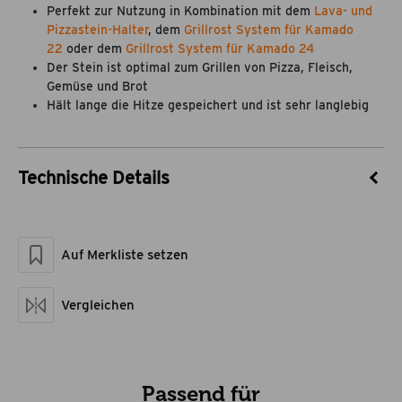
Perfekt zur Nutzung in Kombination mit dem
Lava- und
Pizzastein-Halter
, dem
Grillrost System für Kamado
22
oder dem
Grillrost System für Kamado 24
Der Stein ist optimal zum Grillen von Pizza, Fleisch,
Gemüse und Brot
Hält lange die Hitze gespeichert und ist sehr langlebig
Technische Details
Artikel-Nr.
25510013
Marke
Flame Rock
Auf Merkliste setzen
Material
Lavastein
Maße geschlossen LxBxH
38 x 38 x 2
Artikelgewicht netto kg
3,66
Vergleichen
Passend für