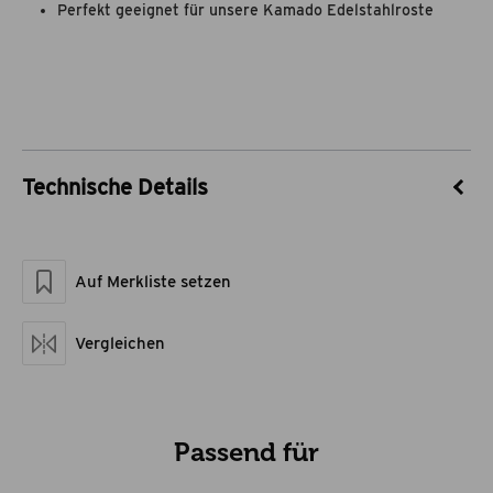
Perfekt geeignet für unsere Kamado Edelstahlroste
Technische Details
Artikel-Nr.
55020006
Marke
Flame Rock
Auf Merkliste setzen
Material
Edelstahl
Maße geschlossen LxBxH
21 x 3,5 x 12
Artikelgewicht netto kg
0,18
Vergleichen
Passend für