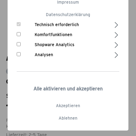
Impressum
Datenschutzerklärung
Technisch erforderlich
Komfortfunktionen
Shopware Analytics
Analysen
Bewertung schreiben
Grillrost-Heber
Alle aktivieren und akzeptieren
Statt:
14,95 €
-13,38%
12,95 €*
Akzeptieren
Ablehnen
Füge noch Produkte im Wert von 79,00 € hinzu, um vom
kostenlosen
Versand
zu profitieren.
Lieferzeit: 2-5 Tage