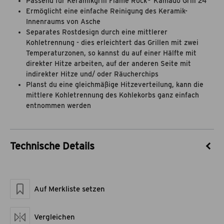
Passend für Keramikgrill Flame Rock
Kamado Grill 24
Ermöglicht eine einfache Reinigung des Keramik-
Innenraums von Asche
Separates Rostdesign durch eine mittlerer
Kohletrennung - dies erleichtert das Grillen mit zwei
Temperaturzonen, so kannst du auf einer Hälfte mit
direkter Hitze arbeiten, auf der anderen Seite mit
indirekter Hitze und/ oder Räucherchips
Planst du eine gleichmäßige Hitzeverteilung, kann die
mittlere Kohletrennung des Kohlekorbs ganz einfach
entnommen werden
Technische Details
Artikel-Nr.
25510011
Marke
Flame Rock
Auf Merkliste setzen
Material
Edelstahl
Maße geschlossen LxBxH
40,5 x 40,5 x 15
Artikelgewicht netto kg
1,92
Vergleichen