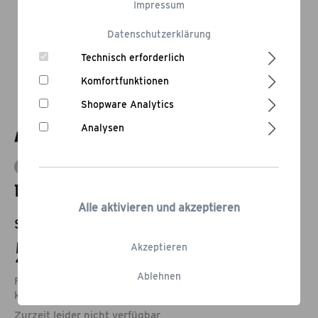
Impressum
Datenschutzerklärung
Technisch erforderlich
Komfortfunktionen
Shopware Analytics
Analysen
Bewertung schreiben
Kohlekorb für Kamado 24
Alle aktivieren und akzeptieren
Statt:
64,95 €
-15,4%
54,95 €*
Akzeptieren
Ablehnen
Füge noch Produkte im Wert von 79,00 € hinzu, um vom
kostenlosen
Versand
zu profitieren.
Zurzeit leider nicht verfügbar