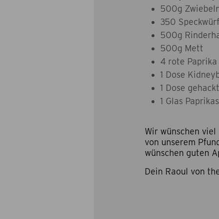
500g Zwiebel
350 Speckwürf
500g Rinderh
500g Mett
4 rote Paprika
1 Dose Kidney
1 Dose gehack
1 Glas Paprika
Wir wünschen vie
von unserem Pfund
wünschen guten Ap
Dein Raoul von t