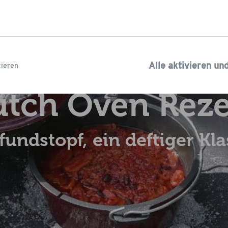
Alle aktivieren un
ieren
tch Oven Rez
fundstopf, ein deftiger Kla