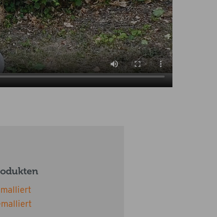
rodukten
malliert
malliert