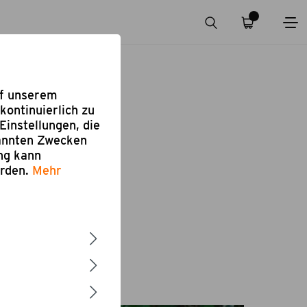
uf unserem
kontinuierlich zu
Einstellungen, die
nannten Zwecken
ung kann
erden.
Mehr