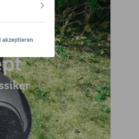
d akzeptieren
ept
ssiker