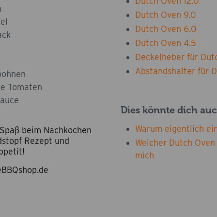
Dutch Oven 12.0
n
Dutch Oven 9.0
el
Dutch Oven 6.0
ack
Dutch Oven 4.5
Deckelheber für Dut
Abstandshalter für 
bohnen
te Tomaten
sauce
Dies könnte dich auc
Warum eigentlich ei
l Spaß beim Nachkochen
stopf Rezept und
Welcher Dutch Oven i
petit!
mich
heBBQshop.de