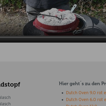
ndstopf
Hier geht´s zu den P
Dutch Oven 9.0 rot e
lasch
Dutch Oven 6.0 rot e
lasch