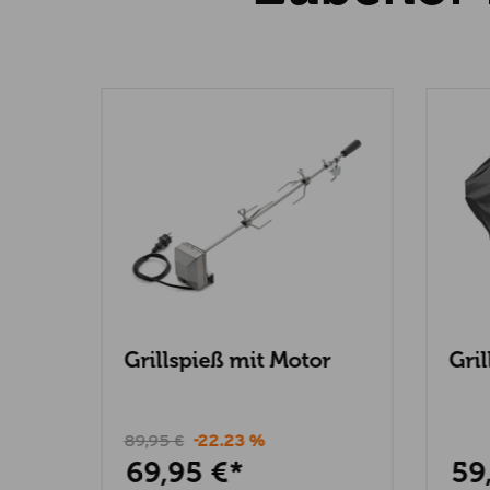
aus
Grillspieß mit Motor
Gri
 652
und Netzanschluss
XL
89,95 €
-22.23 %
69,95 €*
59