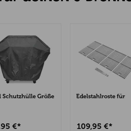
Maße geschlos
Maße mit geöff
Artikelgewicht 
ll Schutzhülle Größe
Edelstahlroste für
Grandstate Eagle 6
,95 €*
109,95 €*