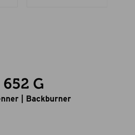
e 652 G
enner | Backburner