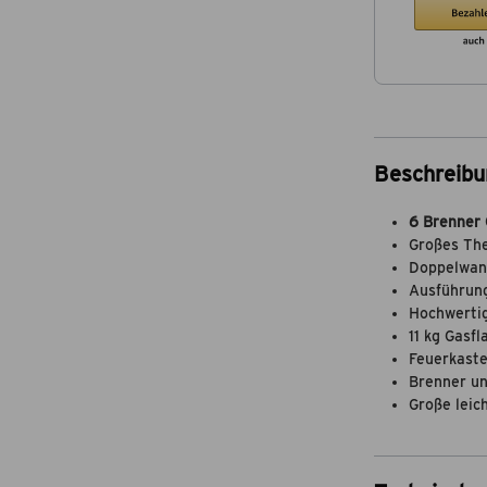
Beschreibu
6 Brenner 
Großes Th
Doppelwan
Ausführun
Hochwertig
11 kg Gasf
Feuerkaste
Brenner un
Große leic