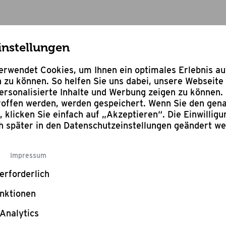
instellungen
Gasgrill Eagle 652 G
rwendet Cookies, um Ihnen ein optimales Erlebnis a
 zu können. So helfen Sie uns dabei, unsere Webseite 
rsonalisierte Inhalte und Werbung zeigen zu können. 
troffen werden, werden gespeichert. Wenn Sie den ge
n, klicken Sie einfach auf „Akzeptieren“. Die Einwillig
ch später in den Datenschutzeinstellungen geändert w
Eagl
Impressum
erforderlich
6 Brenne
Steak-B
nktionen
Seitenk
Analytics