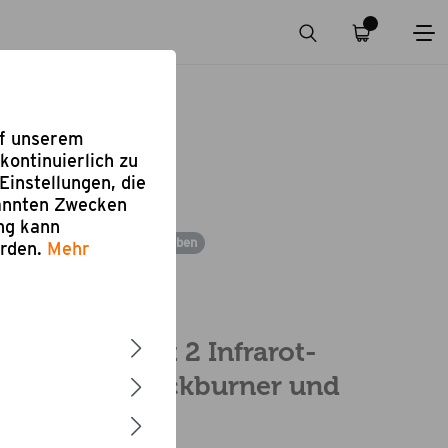
uf unserem
kontinuierlich zu
Einstellungen, die
nannten Zwecken
ung kann
Bewertung schreiben
erden.
Mehr
e 652 G
r Gasgrill mit 2 Infrarot-
rennern, 1 Backburner und
ocher