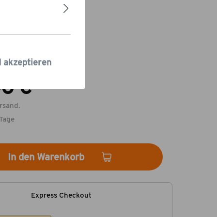
st
Gussrost
d akzeptieren
0 €
-20,43%
00 €*
rsand.
 Tage
In den Warenkorb
Express Checkout