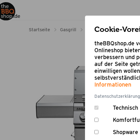
Cookie-Vore
Startseite
Gasgrill
Gasgrills 2 bis 6 Brenner
theBBQshop.de ve
Onlineshop bieten
verbessern und pe
auf der Seite ge
einwilligen wolle
selbstverständli
Informationen
Datenschutzerklärung
Technisch 
Komfortfu
Shopware 