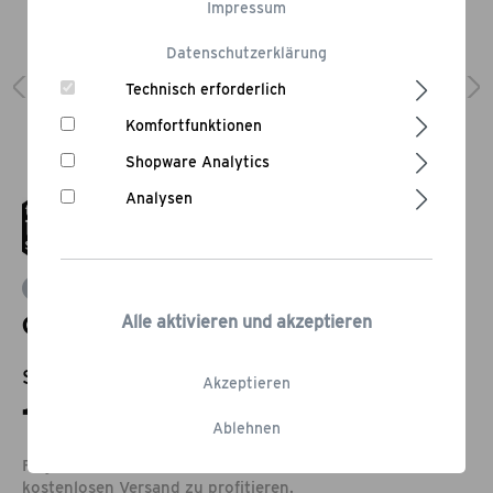
Impressum
Datenschutzerklärung
Technisch erforderlich
Komfortfunktionen
Shopware Analytics
Analysen
Bewertung schreiben
Gewürz- und Saucenhalter
Alle aktivieren und akzeptieren
Statt:
24,95 €
-32,06%
Akzeptieren
16,95 €*
Ablehnen
Füge noch Produkte im Wert von 79,00 € hinzu, um vom
kostenlosen
Versand
zu profitieren.