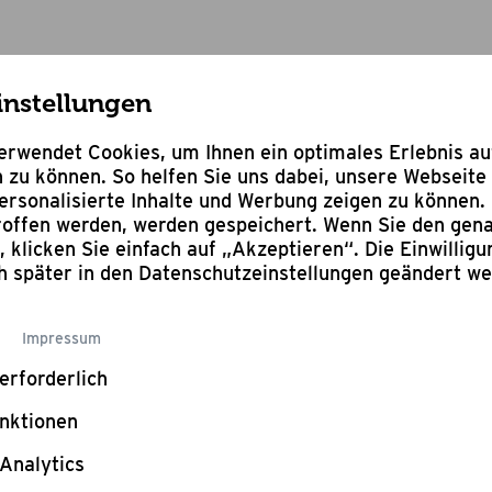
instellungen
räte
Gussroste für Gasgrill Grandstate Eagle 652
rwendet Cookies, um Ihnen ein optimales Erlebnis a
 zu können. So helfen Sie uns dabei, unsere Webseite 
rsonalisierte Inhalte und Werbung zeigen zu können. 
troffen werden, werden gespeichert. Wenn Sie den ge
n, klicken Sie einfach auf „Akzeptieren“. Die Einwillig
Bewertung schr
ch später in den Datenschutzeinstellungen geändert w
Guss
Impressum
Gasg
erforderlich
nktionen
Eagl
Analytics