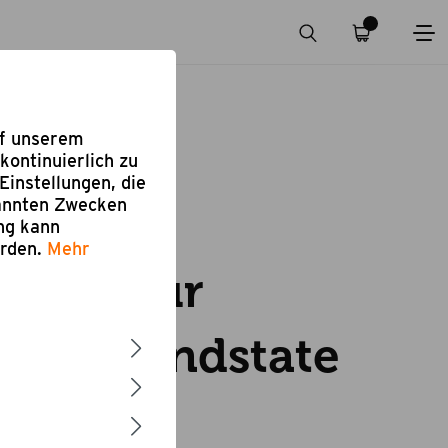
uf unserem
kontinuierlich zu
Einstellungen, die
nannten Zwecken
ung kann
eiben
erden.
Mehr
roste für
rill Grandstate
e 652