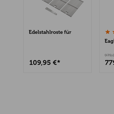
Edelstahlroste für
Grandstate Eagle 652
Eag
979,
109,95 €*
77