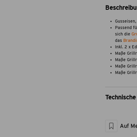
Beschreibu
Gusseisen,
Passend fü
sich die
Gr
das
Brandi
Inkl. 2 x E
Maße Grill
Maße Grillr
Maße Grill
Maße Grill
Technische 
Artikel-Nr.
Marke
Material
Auf Me
Im Lieferumfan