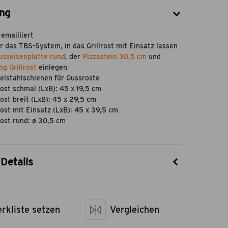
ng
 emailliert
r das TBS-System, in das Grillrost mit Einsatz lassen
usseisenplatte rund
, der
Pizzastein 30,5 cm
und
ng Grillrost
einlegen
delstahlschienen für Gussroste
rost schmal (LxB): 45 x 19,5 cm
ost breit (LxB): 45 x 29,5 cm
rost mit Einsatz (LxB): 45 x 39,5 cm
rost rund: ø 30,5 cm
Details
15510005
Grandstate
rkliste setzen
Gusseisen
Vergleichen
g
2 x Edelstahlschienen