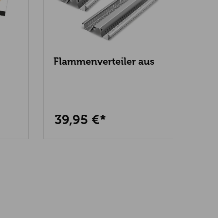
Flammenverteiler aus
Edel
Edelstahl für Eagle 652
Flam
Eagl
39,95 €*
59