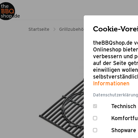
Cookie-Vore
Startseite
Grillzubehör
Zubehör für Grillge
theBBQshop.de ve
Onlineshop bieten
verbessern und pe
auf der Seite ge
einwilligen wolle
selbstverständli
Informationen
Datenschutzerklärung
Technisch 
Komfortfu
Shopware 