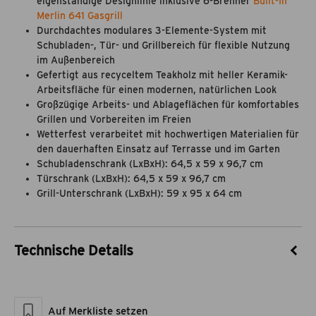
eigenständige Designlinie inklusive 6-Brenner
Built-In
Merlin 641 Gasgrill
Durchdachtes modulares 3-Elemente-System mit
Schubladen-, Tür- und Grillbereich für flexible Nutzung
im Außenbereich
Gefertigt aus recyceltem Teakholz mit heller Keramik-
Arbeitsfläche für einen modernen, natürlichen Look
Großzügige Arbeits- und Ablageflächen für komfortables
Grillen und Vorbereiten im Freien
Wetterfest verarbeitet mit hochwertigen Materialien für
den dauerhaften Einsatz auf Terrasse und im Garten
Schubladenschrank (LxBxH): 64,5 x 59 x 96,7 cm
Türschrank (LxBxH): 64,5 x 59 x 96,7 cm
Grill-Unterschrank (LxBxH): 59 x 95 x 64 cm
Technische Details
Artikel-Nr.
8130032
Marke
Grandstate
Auf Merkliste setzen