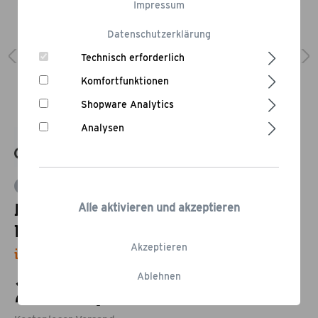
Impressum
Datenschutzerklärung
Technisch erforderlich
Komfortfunktionen
Shopware Analytics
Analysen
Bewertung schreiben
Nordic Design - Outdoor Grill
Alle aktivieren und akzeptieren
Küche
Akzeptieren
inkl. Built-In Grill Merlin 641
Ablehnen
2.398,00 €*