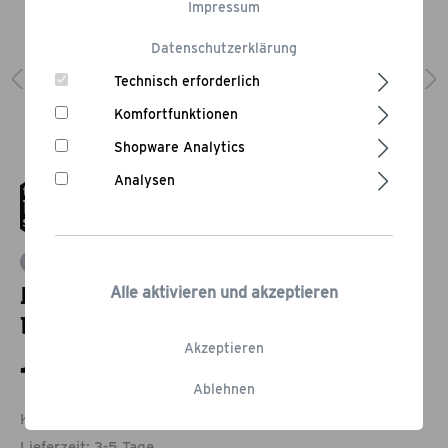
Impressum
Datenschutzerklärung
Technisch erforderlich
Komfortfunktionen
Shopware Analytics
Analysen
Bewertung schreiben
Nordic Design Unterschrank
Alle aktivieren und akzeptieren
Doppelschrank
Akzeptieren
1.199,00 €*
Ablehnen
Kostenloser Versand.
Lieferzeit: 3-5 Tage