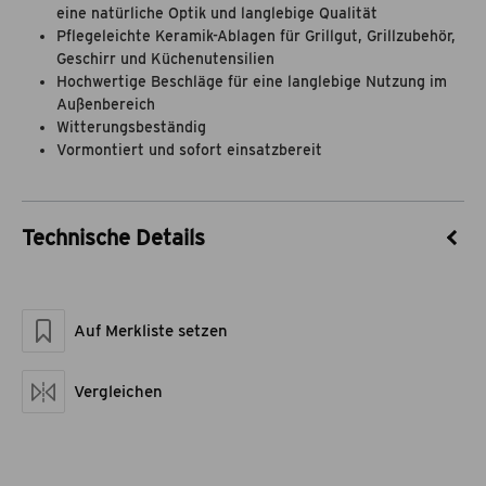
eine natürliche Optik und langlebige Qualität
Pflegeleichte Keramik-Ablagen für Grillgut, Grillzubehör,
Geschirr und Küchenutensilien
Hochwertige Beschläge für eine langlebige Nutzung im
Außenbereich
Witterungsbeständig
Vormontiert und sofort einsatzbereit
Technische Details
Artikel-Nr.
8111222
Marke
theBBQshop
Auf Merkliste setzen
Maße geschlossen LxBxH
117 x 64,5 x 96,7
Artikelgewicht netto kg
61
Vergleichen