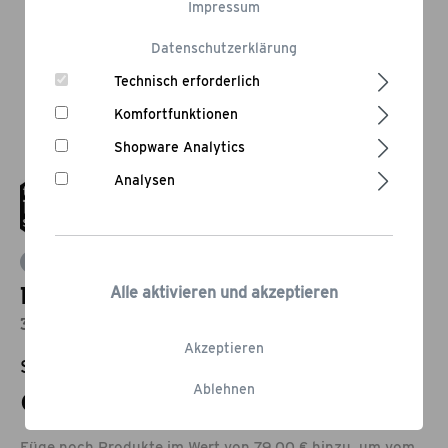
Impressum
Datenschutzerklärung
Technisch erforderlich
Komfortfunktionen
Shopware Analytics
Analysen
Bewertung schreiben
Pizzaschneider
Alle aktivieren und akzeptieren
35 x 9,5 cm
Akzeptieren
Statt:
15,95 €
-37,62%
Ablehnen
9,95 €*
Füge noch Produkte im Wert von 79,00 € hinzu, um vom