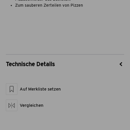
Zum sauberen Zerteilen von Pizzen
Technische Details
Artikel-Nr.
55022003
Marke
theBBQshop
Auf Merkliste setzen
Material
Edelstahl
Maße geschlossen LxBxH
34 x 9,5 x 2,5
Artikelgewicht netto kg
0,3
Vergleichen