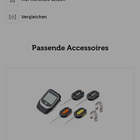
Material
Edelstahl, Silikon,
Kunststoff
Maße geschlossen LxBxH
15,5 x 4,7 x 1,5
Vergleichen
Artikelgewicht netto kg
0,072
Passende Accessoires