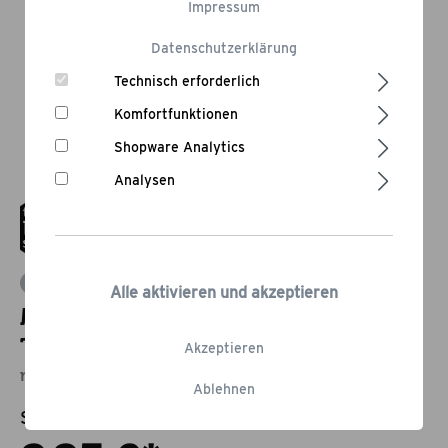
Impressum
Datenschutzerklärung
Technisch erforderlich
Komfortfunktionen
Shopware Analytics
Analysen
Bewertung schreiben
Alle aktivieren und akzeptieren
Messfühler für Grillthermometer
TBS1 rot/lila
Akzeptieren
mit Silikongriff
Ablehnen
Statt:
19,95 €
-50,13%