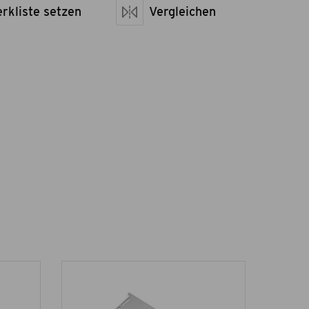
sen LxBxH
rkliste setzen
40 x 8,5 x 4,5
Vergleichen
netto kg
0,2