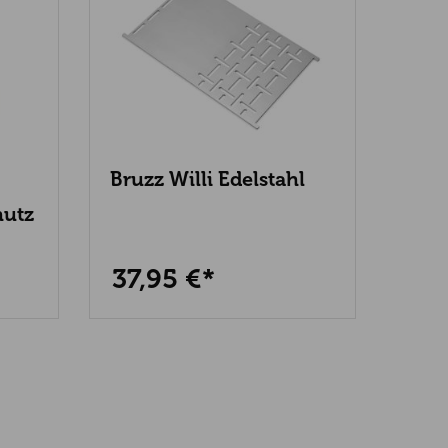
Bruzz Willi Edelstahl
Bruz
Plancha
Plan
hutz
Edit
37,95 €*
16