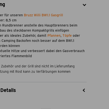
ng
er für unseren
Bruzz Willi BW1.1 Gasgrill
er: 8,5 cm
n Rundbrenner anstelle des Hauptbrenners beim
au des steckbaren Kompaktgrills einfügen
r als ideales Zubehör, damit
Pfannen
,
Töpfe
oder
 Camping Backofen noch besser auf dem BW1.1
erden können
ktuelle Hitze und verbessert dabei den Gasverbrauch
riertes Flammenbild
 Zubehör und der Grill sind nicht im Lieferumfang
Nutzung mit Rost kann zu Verfärbungen kommen
Details
45511004
theBBQshop