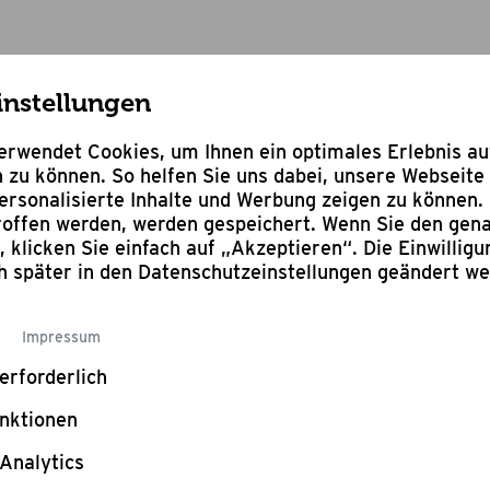
instellungen
räte
Rundbrenner für Bruzz Willi BW1.1
rwendet Cookies, um Ihnen ein optimales Erlebnis a
 zu können. So helfen Sie uns dabei, unsere Webseite 
rsonalisierte Inhalte und Werbung zeigen zu können. 
troffen werden, werden gespeichert. Wenn Sie den ge
n, klicken Sie einfach auf „Akzeptieren“. Die Einwillig
Bewertung schr
ch später in den Datenschutzeinstellungen geändert w
Rund
Impressum
Bruz
erforderlich
nktionen
Rundbr
Analytics