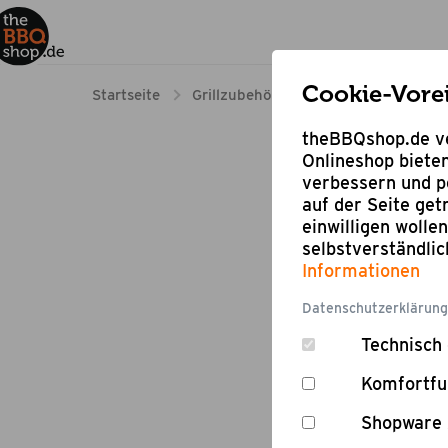
Cookie-Vore
Startseite
Grillzubehör
Zubehör für Grillge
theBBQshop.de ve
Onlineshop bieten
verbessern und pe
auf der Seite ge
einwilligen wolle
selbstverständli
Informationen
Datenschutzerklärung
Technisch 
Komfortfu
Shopware 