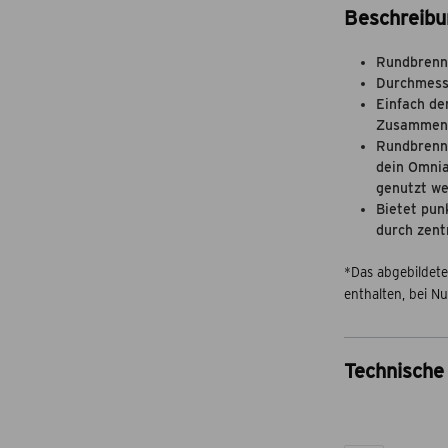
Beschreibu
Rundbrenn
Durchmess
Einfach de
Zusammenb
Rundbrenne
dein Omnia
genutzt w
Bietet pun
durch zent
*Das abgebildete
enthalten, bei 
Technische 
Artikel-Nr.
Marke