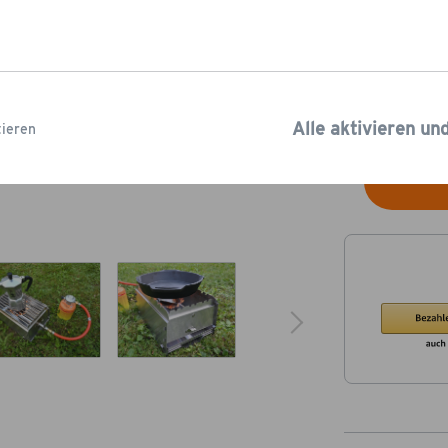
27,95
Füge noch Pro
kostenlosen
Ve
Lieferzeit: 3-5
Alle aktivieren un
ieren