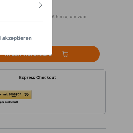
 €*
dukte im Wert von 79,00 € hinzu, um vom
rsand
zu profitieren.
 Tage
d akzeptieren
In den Warenkorb
Express Checkout