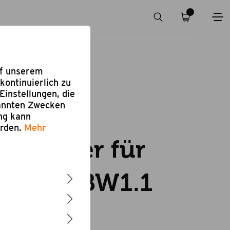
uf unserem
kontinuierlich zu
Einstellungen, die
nannten Zwecken
ung kann
eiben
erden.
Mehr
brenner für
z Willi BW1.1
enner