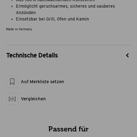
Ermöglicht geruchsarmes, sicheres und sauberes
Anzünden
Einsetzbar bei Grill, Ofen und Kamin
Made in Germany
Technische Details
Artikel-Nr.
65605003
Marke
Flash Eco
Auf Merkliste setzen
Material
Hanffasern,
pflanzliches Wachs
Maße geschlossen LxBxH
28 x 14,2 x 12,5
Vergleichen
Artikelgewicht netto kg
1
Passend für