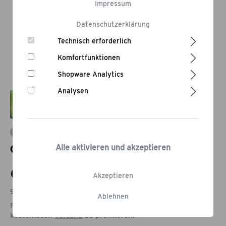
Impressum
Datenschutzerklärung
Technisch erforderlich
Komfortfunktionen
Shopware Analytics
Analysen
Bewertung schreiben
Öko Anzündwolle aus Hanf 1 kg
Alle aktivieren und akzeptieren
9,75 €*
Akzeptieren
9,75 € pro Kilogramm
Ablehnen
Füge noch Produkte im Wert von 79,00 € hinzu, um vom
kostenlosen
Versand
zu profitieren.