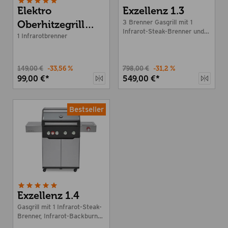
Elektro
Exzellenz 1.3
Oberhitzegrill
3 Brenner Gasgrill mit 1
Infrarot-Steak-Brenner und
Röstblock s
1 Infrarotbrenner
Seitenkocher
149,00 €
-33,56 %
798,00 €
-31,2 %
99,00 €*
549,00 €*
Bestseller
Exzellenz 1.4
Gasgrill mit 1 Infrarot-Steak-
Brenner, Infrarot-Backburner
und Seitenkocher