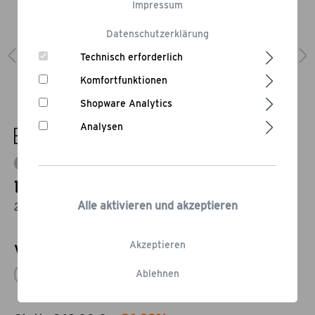
Impressum
Datenschutzerklärung
Technisch erforderlich
Komfortfunktionen
Shopware Analytics
Analysen
Bewertung schreiben
Elektro Oberhitzegrill Röstblock
Alle aktivieren und akzeptieren
2 Infrarotbrenner
Akzeptieren
Varianten
Ablehnen
Röstblock s
Röstblock