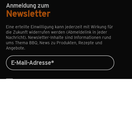
Anmeldung zum
Newsletter
Eine erteilte Einwilligung kann jederzeit mit Wirkung für
die Zukunft widerrufen werden (Abmeldelink in jeder
Nachricht). Newsletter-Inhalte sind Informationen rund
ums Thema BBQ, News zu Produkten, Rezepte und
Angebote.
Ich habe die
Datenschutzbestimmungen
zur
Kenntnis genommen und die
AGB
gelesen und
bin mit ihnen einverstanden.