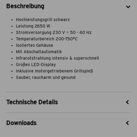
Beschreibung
Hochleistungsgrill schwarz
Leistung 2650 W
Stromversorgung 230 V ~ 50 - 60 Hz
Temperaturbereich 200-750°C
Isoliertes Gehäuse
Mit Abschaltautomatik
Infrarotstrahlung intensiv & superschnell
Großes LED-Display
Inklusive motorgetriebenem Grillspieß
Sauber, raucharm und gesund
Technische Details
Artikel-Nr.
33112202
Downloads
Marke
Edelheiss
Burner
2
Edelheiss-Roestblock-Ersatzteilliste-
Download
Leistung kW Gerät
2,65