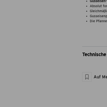
Gusseisen
Absolut fo
Gleichmäß
Gusseisenp
Die Pfanne 
Technische 
Artikel-Nr.
Marke
Material
Auf Me
Maße geschlos
Artikelgewicht 