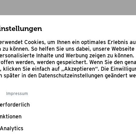
instellungen
nne
rwendet Cookies, um Ihnen ein optimales Erlebnis a
 zu können. So helfen Sie uns dabei, unsere Webseite 
rsonalisierte Inhalte und Werbung zeigen zu können. 
troffen werden, werden gespeichert. Wenn Sie den ge
Bewertung schr
n, klicken Sie einfach auf „Akzeptieren“. Die Einwillig
Guss
ch später in den Datenschutzeinstellungen geändert w
Impressum
Ø 25 cm
erforderlich
Statt:
29,95
nktionen
17,95
Analytics
Füge noch Pro