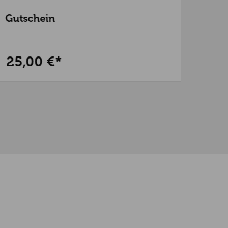
Gutschein
Guss
29,95
25,00 €*
17,