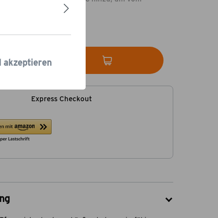
rsand
zu profitieren.
 Tage
In den Warenkorb
d akzeptieren
Express Checkout
ng