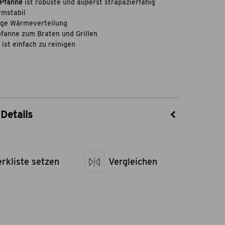
-Pfanne
ist robuste und äußerst strapazierfähig
rmstabil
ige Wärmeverteilung
fanne zum Braten und Grillen
ist einfach zu reinigen
Details
25403301
Flame Rock
rkliste setzen
Gusseisen
Vergleichen
sen LxBxH
25 x 25 x 5
netto kg
2,3