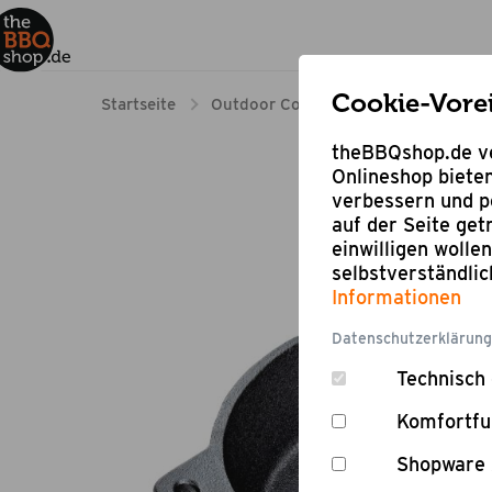
Cookie-Vore
Startseite
Outdoor Cooking
Gusseisen-Pfa
theBBQshop.de ve
Onlineshop bieten
verbessern und pe
auf der Seite ge
einwilligen wolle
selbstverständli
Informationen
Datenschutzerklärung
Technisch 
Komfortfu
Shopware 