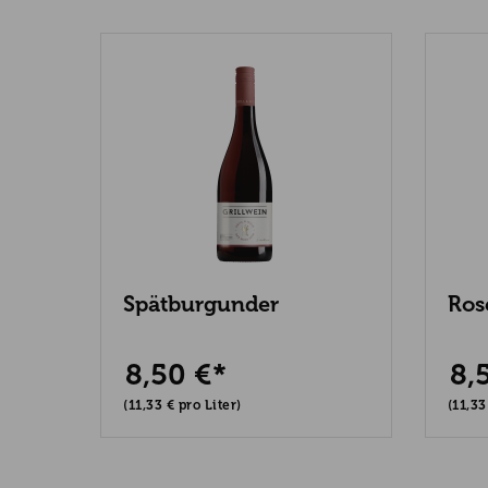
in
Spätburgunder
Ros
Grillwein
8,50 €*
8,
(11,33 € pro Liter)
(11,33