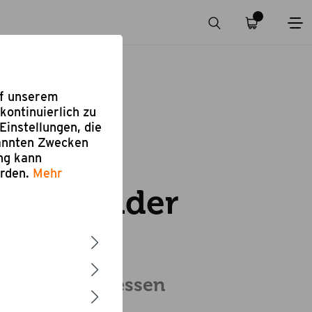
uf unserem
kontinuierlich zu
Einstellungen, die
nannten Zwecken
ung kann
eiben
erden.
Mehr
uburgunder
lwein
land, Rheinhessen