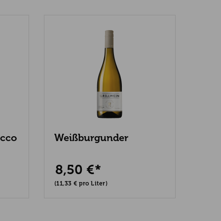
ecco
Weißburgunder
Sau
i
Grillwein
Gril
8,50 €*
8,
(11,33 € pro Liter)
(11,33 