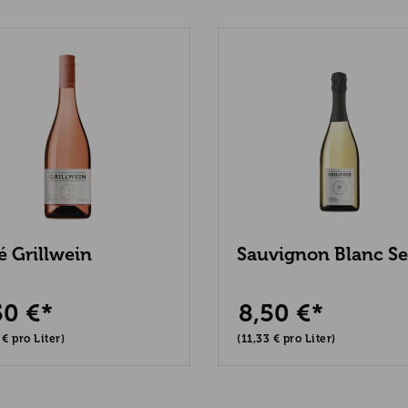
é Grillwein
Sauvignon Blanc S
Grillwein alkoholfre
50 €*
8,50 €*
 € pro Liter)
(11,33 € pro Liter)