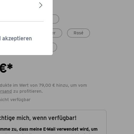
der
Weißburgunder
lanc
Spätburgunder
Rosé
d akzeptieren
Alkoholfrei Secco
 €*
dukte im Wert von 79,00 € hinzu, um vom
rsand
zu profitieren.
nicht verfügbar
htige mich, wenn verfügbar!
timme zu, dass meine E-Mail verwendet wird, um