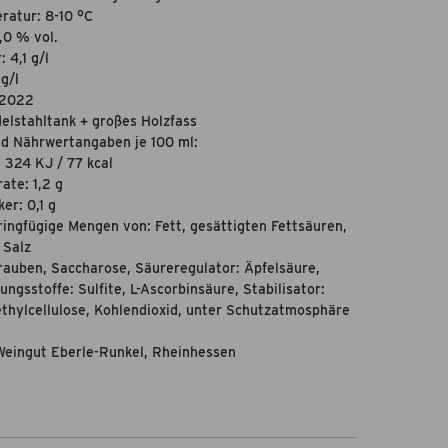
ratur: 8-10 °C
,0 % vol.
 4,1 g/l
g/l
 2022
elstahltank + großes Holzfass
nd Nährwertangaben je 100 ml:
 324 KJ / 77 kcal
ate: 1,2 g
er: 0,1 g
ringfügige Mengen von: Fett, gesättigten Fettsäuren,
 Salz
rauben, Saccharose, Säureregulator: Äpfelsäure,
ngsstoffe: Sulfite, L-Ascorbinsäure, Stabilisator:
hylcellulose, Kohlendioxid, unter Schutzatmosphäre
Weingut Eberle-Runkel, Rheinhessen