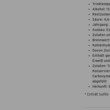
Trinktempe
Alkohol: 13
Restzucker:
Säure: 4,6 
Jahrgang:
Ausbau: Ed
Zutaten u
Brennwert:
Kohlenhydr
Davon Zuck
Enthält ge
Eiweiß und
Zutaten: T
Konservieru
Carboxymet
abgefüllt
Herkunft: 
* Enthält Sulfite