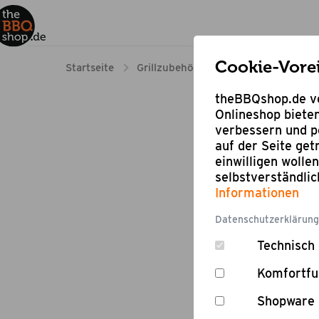
Cookie-Vore
Startseite
Grillzubehör
Wein
Grauburgu
theBBQshop.de ve
Onlineshop bieten
verbessern und pe
auf der Seite ge
einwilligen wolle
selbstverständli
Informationen
Datenschutzerklärung
Technisch 
Komfortfu
Shopware 