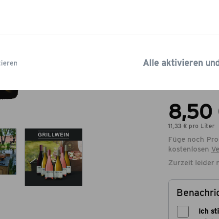
Varianten
Grauburgun
Sauvignon B
Alle aktivieren un
ieren
Rosé Secco
8,50
11,33 € pro Liter
Füge noch Pro
kostenlosen
Ve
Zurzeit leider 
Benachric
Ich s