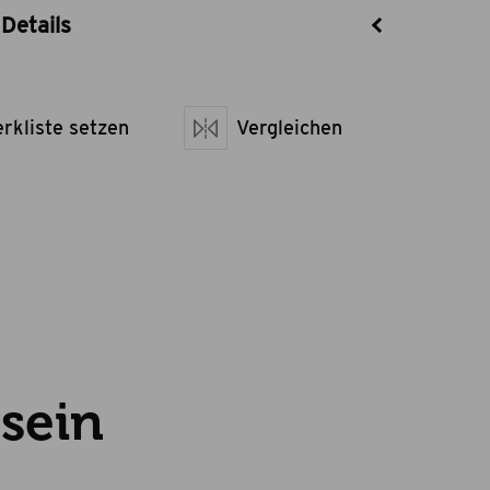
Details
GW1
theBBQshop
netto kg
rkliste setzen
1,42
Vergleichen
 sein