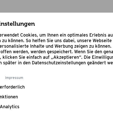
instellungen
nder Grillwein
rwendet Cookies, um Ihnen ein optimales Erlebnis a
 zu können. So helfen Sie uns dabei, unsere Webseite 
rsonalisierte Inhalte und Werbung zeigen zu können. 
troffen werden, werden gespeichert. Wenn Sie den ge
n, klicken Sie einfach auf „Akzeptieren“. Die Einwillig
Bewertung schr
ch später in den Datenschutzeinstellungen geändert w
Gra
Impressum
Gril
erforderlich
nktionen
Deutsch
Analytics